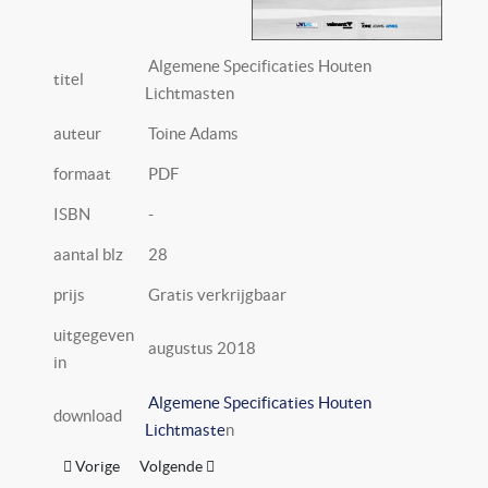
Algemene Specificaties Houten
titel
Lichtmasten
auteur
Toine Adams
formaat
PDF
ISBN
-
aantal blz
28
prijs
Gratis verkrijgbaar
uitgegeven
augustus 2018
in
Algemene Specificaties Houten
download
Lichtmaste
n
Vorig artikel: Visie document draadloze communicatie over lich
Volgende artikel: Aandachtspunten bij aanschaf le
Vorige
Volgende