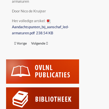
armaturen
Door Nico de Kruijter
Het volledige artikel:
Aandachtspunten_bij_aanschaf_led-
armaturen.pdf
238.54 KB
Vorig artikel: Algemene Specificaties Houten Lichtmasten
Volgende artikel: Groot gelijk: De toekomst van gel
Vorige
Volgende