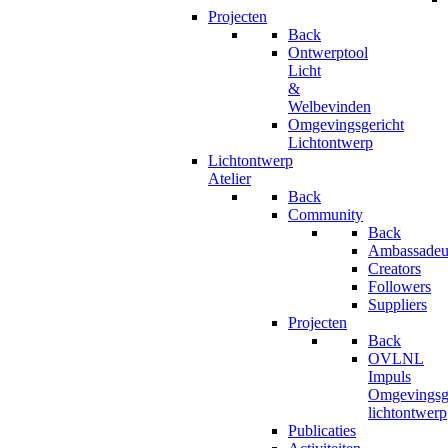
Projecten
Back
Ontwerptool
Licht
&
Welbevinden
Omgevingsgericht
Lichtontwerp
Lichtontwerp
Atelier
Back
Community
Back
Ambassadeu
Creators
Followers
Suppliers
Projecten
Back
OVLNL
Impuls
Omgevingsge
lichtontwerp
Publicaties