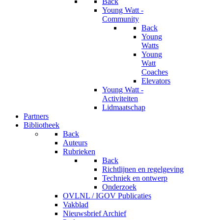
Back
Young Watt -
Community
Back
Young
Watts
Young
Watt
Coaches
Elevators
Young Watt -
Activiteiten
Lidmaatschap
Partners
Bibliotheek
Back
Auteurs
Rubrieken
Back
Richtlijnen en regelgeving
Techniek en ontwerp
Onderzoek
OVLNL / IGOV Publicaties
Vakblad
Nieuwsbrief Archief