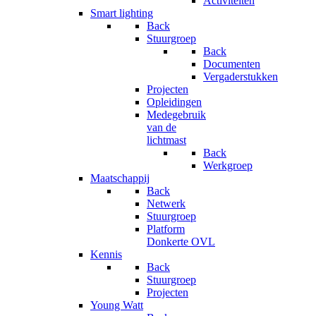
Activiteiten
Smart lighting
Back
Stuurgroep
Back
Documenten
Vergaderstukken
Projecten
Opleidingen
Medegebruik
van de
lichtmast
Back
Werkgroep
Maatschappij
Back
Netwerk
Stuurgroep
Platform
Donkerte OVL
Kennis
Back
Stuurgroep
Projecten
Young Watt