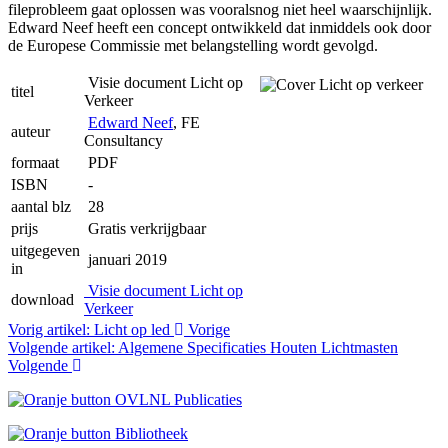
fileprobleem gaat oplossen was vooralsnog niet heel waarschijnlijk.
Edward Neef heeft een concept ontwikkeld dat inmiddels ook door
de Europese Commissie met belangstelling wordt gevolgd.
Visie document Licht op
titel
Verkeer
Edward Neef
, FE
auteur
Consultancy
formaat
PDF
ISBN
-
aantal blz
28
prijs
Gratis verkrijgbaar
uitgegeven
januari 2019
in
Visie document Licht op
download
Verkeer
Vorig artikel: Licht op led
Vorige
Volgende artikel: Algemene Specificaties Houten Lichtmasten
Volgende