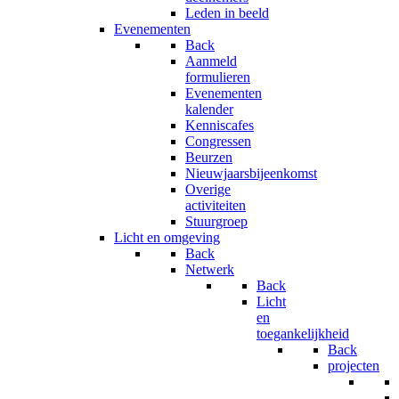
Leden in beeld
Evenementen
Back
Aanmeld
formulieren
Evenementen
kalender
Kenniscafes
Congressen
Beurzen
Nieuwjaarsbijeenkomst
Overige
activiteiten
Stuurgroep
Licht en omgeving
Back
Netwerk
Back
Licht
en
toegankelijkheid
Back
projecten