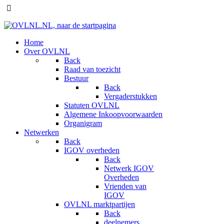
Home
Over OVLNL
Back
Raad van toezicht
Bestuur
Back
Vergaderstukken
Statuten OVLNL
Algemene Inkoopvoorwaarden
Organigram
Netwerken
Back
IGOV overheden
Back
Netwerk IGOV
Overheden
Vrienden van
IGOV
OVLNL marktpartijen
Back
deelnemers