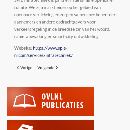
SPIE Infratechniek is partner in de slimme openbare
ruimte. We zijn marktleider op het gebied van
openbare verlichting en zorgen samen met beheerders,
aannemers en andere opdrachtgevers voor
verkeersregeling in de breedste zin van het woord,
camerabewaking en smart-city ontwikkeling.
Website:
https://www.spie-
nl.com/services/infratechniek/
Vorig artikel: Speer Infra B.V.
Volgende artikel: TVILIGHT Projects B.V.
Vorige
Volgende