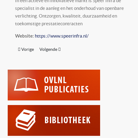
In een actieve en innovatieve markt is Speer Infra de
specialist in de aanleg en het onderhoud van openbare
verlichting. Ontzorgen, kwaliteit, duurzaamheid en
toekomstige prestatiecontracten
https://www.speerinfra.nl/
Website:
Vorig artikel: Spectrum Advies & Design
Volgende artikel: Spie Infratechniek
Vorige
Volgende