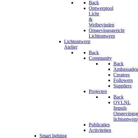
Back
Ontwerptool
Licht
&
Welbevinden
Omgevingsgericht
Lichtontwerp
Lichtontwerp
Atelier
Back
Community
Back
Ambassadeu
Creators
Followers
Suppliers
Projecten
Back
OVLNL
Impuls
Omgevingsge
lichtontwerp
Publicaties
Activiteiten
Smart lighting