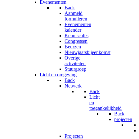
Evenementen
Back
Aanmeld
formulieren
Evenementen
kalender
Kenniscafes
Congressen
Beurzen
Nieuwjaarsbijeenkomst
Overige
activiteiten
Stuurgroep
Licht en omgeving
Back
Netwerk
Back
Licht
en
toegankelijkheid
Back
projecten
Projecten