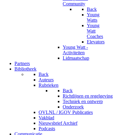
Community
Back
Young
Watts
Young
Watt
Coaches
Elevators
Young Watt -
Activiteiten
Lidmaatschap
Partners
Bibliotheek
Back
Auteurs
Rubrieken
Back
Richtlijnen en regelgeving
Techniek en ontwerp
Onderzoek
OVLNL / IGOV Publicaties
Vakblad
Nieuwsbrief Archief
Podcasts
Communicatie