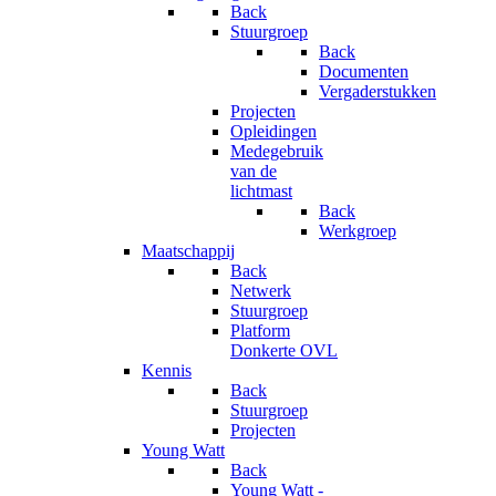
Back
Stuurgroep
Back
Documenten
Vergaderstukken
Projecten
Opleidingen
Medegebruik
van de
lichtmast
Back
Werkgroep
Maatschappij
Back
Netwerk
Stuurgroep
Platform
Donkerte OVL
Kennis
Back
Stuurgroep
Projecten
Young Watt
Back
Young Watt -