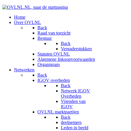
Home
Over OVLNL
Back
Raad van toezicht
Bestuur
Back
Vergaderstukken
Statuten OVLNL
Algemene Inkoopvoorwaarden
Organigram
Netwerken
Back
IGOV overheden
Back
Netwerk IGOV
Overheden
Vrienden van
IGOV
OVLNL marktpartijen
Back
deelnemers
Leden in beeld