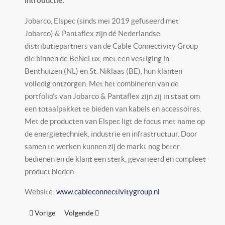
Introductie:
Jobarco, Elspec (sinds mei 2019 gefuseerd met
Jobarco) & Pantaflex zijn dé Nederlandse
distributiepartners van de Cable Connectivity Group
die binnen de BeNeLux, met een vestiging in
Benthuizen (NL) en St. Niklaas (BE), hun klanten
volledig ontzorgen. Met het combineren van de
portfolio’s van Jobarco & Pantaflex zijn zij in staat om
een totaalpakket te bieden van kabels en accessoires.
Met de producten van Elspec ligt de focus met name op
de energietechniek, industrie en infrastructuur. Door
samen te werken kunnen zij de markt nog beter
bedienen en de klant een sterk, gevarieerd en compleet
product bieden.
Website:
www.cableconnectivitygroup.nl
Vorig artikel: Innolumis
Volgende artikel: Klifman Lichttechniek
Vorige
Volgende