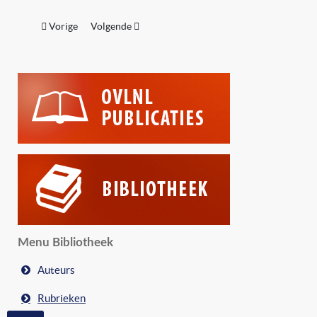
Vorig artikel: Zumtobel Group
Volgende artikel: LightRec Nederland (stichting)
Vorige
Volgende
Menu Bibliotheek
Auteurs
Rubrieken