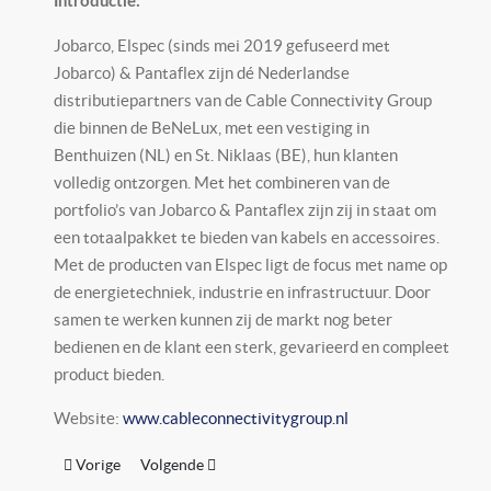
Introductie:
Jobarco, Elspec (sinds mei 2019 gefuseerd met
Jobarco) & Pantaflex zijn dé Nederlandse
distributiepartners van de Cable Connectivity Group
die binnen de BeNeLux, met een vestiging in
Benthuizen (NL) en St. Niklaas (BE), hun klanten
volledig ontzorgen. Met het combineren van de
portfolio’s van Jobarco & Pantaflex zijn zij in staat om
een totaalpakket te bieden van kabels en accessoires.
Met de producten van Elspec ligt de focus met name op
de energietechniek, industrie en infrastructuur. Door
samen te werken kunnen zij de markt nog beter
bedienen en de klant een sterk, gevarieerd en compleet
product bieden.
Website:
www.cableconnectivitygroup.nl
Vorig artikel: Innolumis
Volgende artikel: Klifman Lichttechniek
Vorige
Volgende