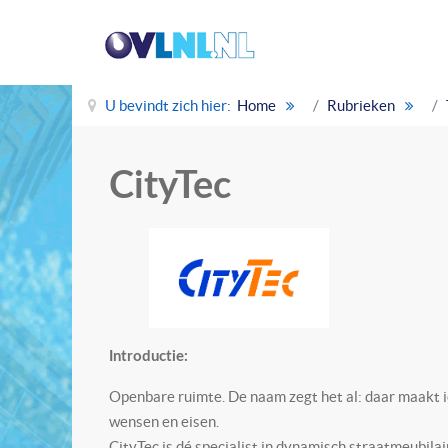
U bevindt zich hier:
Home
Rubrieken
CityTec
Introductie:
Openbare ruimte. De naam zegt het al: daar maakt ie
wensen en eisen.
CityTec is dé specialist in dynamisch straatmeubila