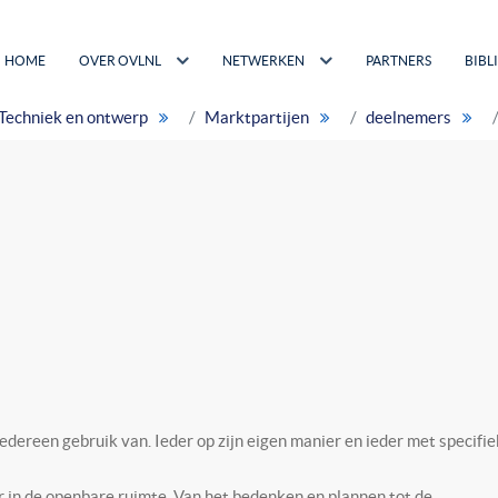
HOME
OVER OVLNL
NETWERKEN
PARTNERS
BIBL
Techniek en ontwerp
Marktpartijen
deelnemers
dereen gebruik van. Ieder op zijn eigen manier en ieder met specifi
ir in de openbare ruimte. Van het bedenken en plannen tot de