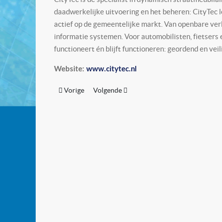
daadwerkelijke uitvoering en het beheren: CityTec 
actief op de gemeentelijke markt. Van openbare verli
informatie systemen. Voor automobilisten, fietsers
functioneert én blijft functioneren: geordend en vei
Website:
www.citytec.nl
Vorig artikel: CANDELUX
Volgende artikel: CLAFIS Ingenieus
Vorige
Volgende