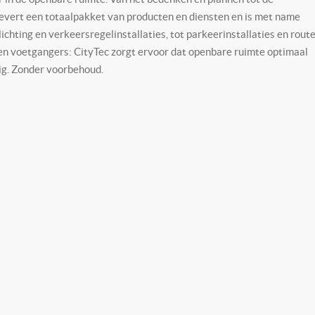
levert een totaalpakket van producten en diensten en is met name
chting en verkeersregelinstallaties, tot parkeerinstallaties en rout
 en voetgangers: CityTec zorgt ervoor dat openbare ruimte optimaal
lig. Zonder voorbehoud.