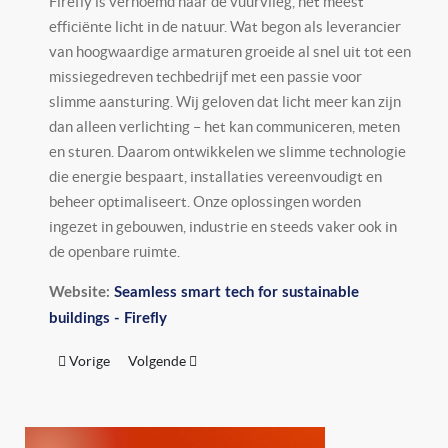
Firefly is vernoemd naar de vuurvlieg, het meest
efficiënte licht in de natuur. Wat begon als leverancier
van hoogwaardige armaturen groeide al snel uit tot een
missiegedreven techbedrijf met een passie voor
slimme aansturing. Wij geloven dat licht meer kan zijn
dan alleen verlichting – het kan communiceren, meten
en sturen. Daarom ontwikkelen we slimme technologie
die energie bespaart, installaties vereenvoudigt en
beheer optimaliseert. Onze oplossingen worden
ingezet in gebouwen, industrie en steeds vaker ook in
de openbare ruimte.
Website:
Seamless smart tech for sustainable
buildings - Firefly
Vorig artikel: Fonroche Lighting
Volgende artikel: Intemo
Vorige
Volgende