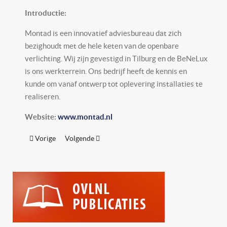
Introductie:
Montad is een innovatief adviesbureau dat zich
bezighoudt met de hele keten van de openbare
verlichting. Wij zijn gevestigd in Tilburg en de BeNeLux
is ons werkterrein. Ons bedrijf heeft de kennis en
kunde om vanaf ontwerp tot oplevering installaties te
realiseren.
Website:
www.montad.nl
Vorig artikel: Modernista
Volgende artikel: Nedal Aluminium B.V.
Vorige
Volgende