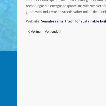
technologie die energie bespaart, installaties vere
gebouwen, industrie en steeds vaker ook in de open
Website:
Seamless smart tech for sustainable build
Vorig artikel: Nedtechnics
Volgende artikel: Acquire Publishing
Vorige
Volgende