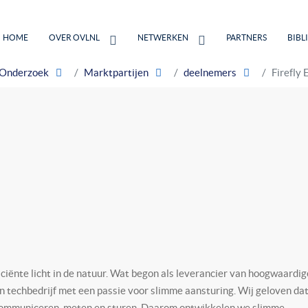
HOME
OVER OVLNL
NETWERKEN
PARTNERS
BIBL
Onderzoek
Marktpartijen
deelnemers
Firefly 
iciënte licht in de natuur. Wat begon als leverancier van hoogwaardig
n techbedrijf met een passie voor slimme aansturing. Wij geloven da
an communiceren, meten en sturen. Daarom ontwikkelen we slimme