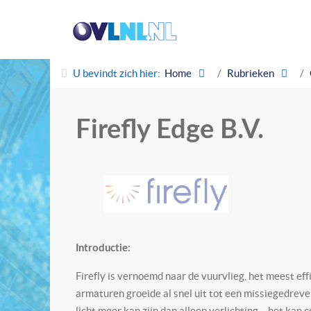
U bevindt zich hier:
Home
Rubrieken
Firefly Edge B.V.
Introductie:
Firefly is vernoemd naar de vuurvlieg, het meest eff
armaturen groeide al snel uit tot een missiegedreve
licht meer kan zijn dan alleen verlichting – het k