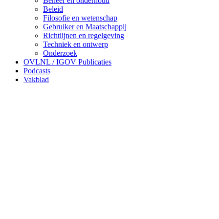
Beheer en onderhoud
Beleid
Filosofie en wetenschap
Gebruiker en Maatschappij
Richtlijnen en regelgeving
Techniek en ontwerp
Onderzoek
OVLNL / IGOV Publicaties
Podcasts
Vakblad