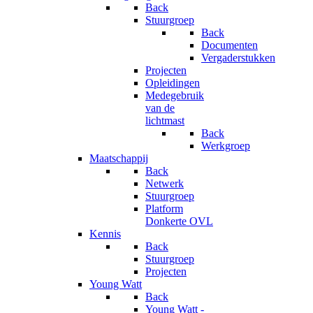
Back
Stuurgroep
Back
Documenten
Vergaderstukken
Projecten
Opleidingen
Medegebruik
van de
lichtmast
Back
Werkgroep
Maatschappij
Back
Netwerk
Stuurgroep
Platform
Donkerte OVL
Kennis
Back
Stuurgroep
Projecten
Young Watt
Back
Young Watt -