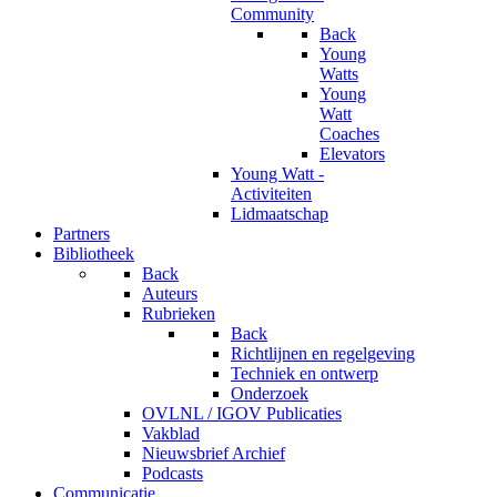
Community
Back
Young
Watts
Young
Watt
Coaches
Elevators
Young Watt -
Activiteiten
Lidmaatschap
Partners
Bibliotheek
Back
Auteurs
Rubrieken
Back
Richtlijnen en regelgeving
Techniek en ontwerp
Onderzoek
OVLNL / IGOV Publicaties
Vakblad
Nieuwsbrief Archief
Podcasts
Communicatie