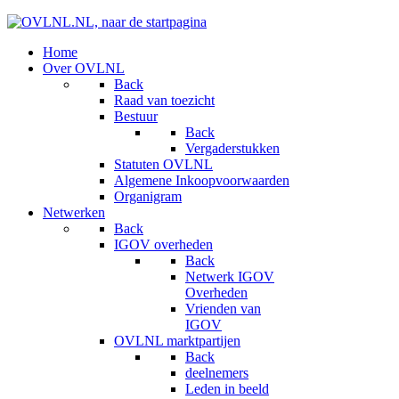
Home
Over OVLNL
Back
Raad van toezicht
Bestuur
Back
Vergaderstukken
Statuten OVLNL
Algemene Inkoopvoorwaarden
Organigram
Netwerken
Back
IGOV overheden
Back
Netwerk IGOV
Overheden
Vrienden van
IGOV
OVLNL marktpartijen
Back
deelnemers
Leden in beeld