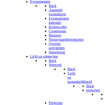
Evenementen
Back
Aanmeld
formulieren
Evenementen
kalender
Kenniscafes
Congressen
Beurzen
Nieuwjaarsbijeenkomst
Overige
activiteiten
Stuurgroep
Licht en omgeving
Back
Netwerk
Back
Licht
en
toegankelijkheid
Back
projecten
Projecten