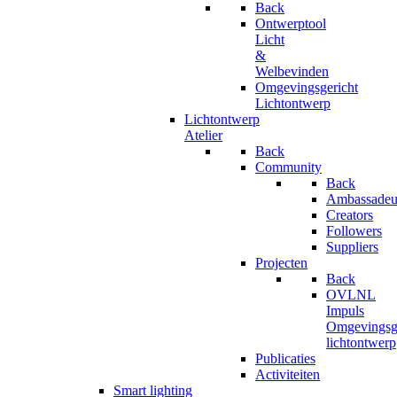
Back
Ontwerptool
Licht
&
Welbevinden
Omgevingsgericht
Lichtontwerp
Lichtontwerp
Atelier
Back
Community
Back
Ambassadeu
Creators
Followers
Suppliers
Projecten
Back
OVLNL
Impuls
Omgevingsge
lichtontwerp
Publicaties
Activiteiten
Smart lighting