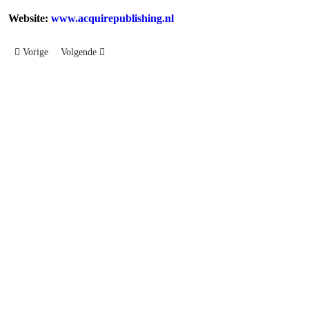
Website:
www.acquirepublishing.nl
Vorig artikel: TKF
Volgende artikel: Atelier LEK
Vorige
Volgende