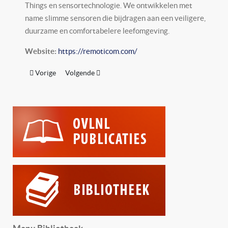
Things en sensortechnologie. We ontwikkelen met
name slimme sensoren die bijdragen aan een veiligere,
duurzame en comfortabelere leefomgeving.
Website:
https://remoticom.com/
Vorig artikel: Hartog-Pilkes BV
Volgende artikel: Axioma
Vorige
Volgende