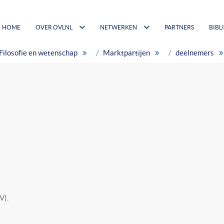
HOME
OVER OVLNL
NETWERKEN
PARTNERS
BIBL
Filosofie en wetenschap
Marktpartijen
deelnemers
V).