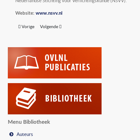
Nederlandse Stichting voor Verlichtingskunde (NSVV).
Website:
www.nsvv.nl
Vorig artikel: LightRec Nederland (stichting)
Volgende artikel: Saxion Hogescholen
Vorige
Volgende
Menu Bibliotheek
Auteurs