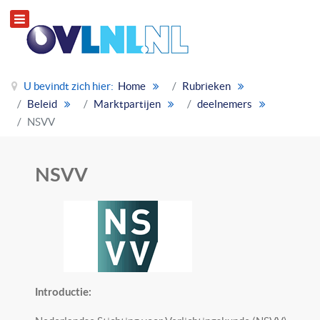
U bevindt zich hier:
Home
Rubrieken
Beleid
Marktpartijen
deelnemers
NSVV
NSVV
Introductie: