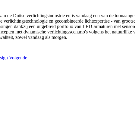
an de Duitse verlichtingsindustrie en is vandaag een van de toonaangev
 verlichtingstechnologie en gecombineerde lichtexpertise - van grootsc
ingen dankzij een uitgebreid portfolio van LED-armaturen met sensore
cepten met dynamische verlichtingsscenario's volgens het natuurlijke 
waliteit, zowel vandaag als morgen.
esign
Volgende