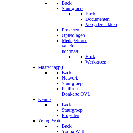
Back
Stuurgroep
Back
Documenten
Vergaderstukken
Projecten
Opleidingen
Medegebruik
van de
lichtmast
Back
Werkgroep
Maatschappij
Back
Netwerk
Stuurgroep
Platform
Donkerte OVL
Kennis
Back
Stuurgroep
Projecten
Young Watt
Back
Young Watt -