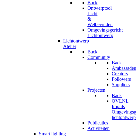
Back
Ontwerptool
Licht
&
Welbevinden
Omgevingsgericht
Lichtontwerp
Lichtontwerp
Atelier
Back
Community
Back
Ambassadeu
Creators
Followers
Suppliers
Projecten
Back
OVLNL
Impuls
Omgevingsge
lichtontwerp
Publicaties
Activiteiten
Smart lighting