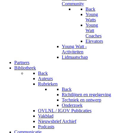
Community
Back
Young
Watts
Young
Watt
Coaches
Elevators
Young Watt -
Activiteiten
Lidmaatschap
Partners
Bibliotheek
Back
Auteurs
Rubrieken
Back
Richtlijnen en regelgeving
Techniek en ontwerp
Onderzoek
OVLNL / IGOV Publicaties
Vakblad
Nieuwsbrief Archief
Podcasts
Communicatie