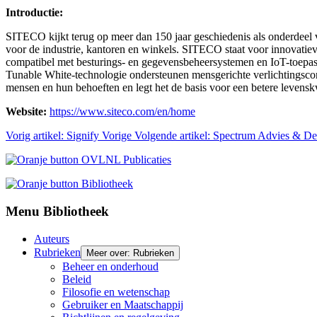
Introductie:
SITECO kijkt terug op meer dan 150 jaar geschiedenis als onderdeel v
voor de industrie, kantoren en winkels. SITECO staat voor innovatieve
compatibel met besturings- en gegevensbeheersystemen en IoT-toepass
Tunable White-technologie ondersteunen mensgerichte verlichtingscon
mensen en hun behoeften en legt het de basis voor een betere levensk
Website:
https://www.siteco.com/en/home
Vorig artikel: Signify
Vorige
Volgende artikel: Spectrum Advies & D
Menu Bibliotheek
Auteurs
Rubrieken
Meer over: Rubrieken
Beheer en onderhoud
Beleid
Filosofie en wetenschap
Gebruiker en Maatschappij