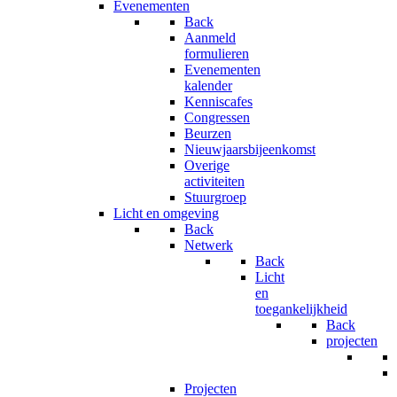
Evenementen
Back
Aanmeld
formulieren
Evenementen
kalender
Kenniscafes
Congressen
Beurzen
Nieuwjaarsbijeenkomst
Overige
activiteiten
Stuurgroep
Licht en omgeving
Back
Netwerk
Back
Licht
en
toegankelijkheid
Back
projecten
Projecten