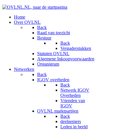
Home
Over OVLNL
Back
Raad van toezicht
Bestuur
Back
Vergaderstukken
Statuten OVLNL
Algemene Inkoopvoorwaarden
Organigram
Netwerken
Back
IGOV overheden
Back
Netwerk IGOV
Overheden
Vrienden van
IGOV
OVLNL marktpartijen
Back
deelnemers
Leden in beeld