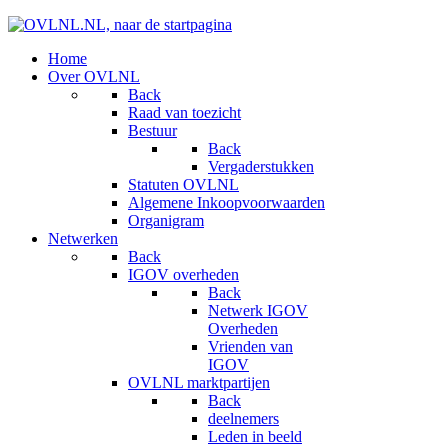
Home
Over OVLNL
Back
Raad van toezicht
Bestuur
Back
Vergaderstukken
Statuten OVLNL
Algemene Inkoopvoorwaarden
Organigram
Netwerken
Back
IGOV overheden
Back
Netwerk IGOV
Overheden
Vrienden van
IGOV
OVLNL marktpartijen
Back
deelnemers
Leden in beeld