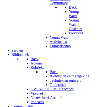
Community
Back
Young
Watts
Young
Watt
Coaches
Elevators
Young Watt -
Activiteiten
Lidmaatschap
Partners
Bibliotheek
Back
Auteurs
Rubrieken
Back
Richtlijnen en regelgeving
Techniek en ontwerp
Onderzoek
OVLNL / IGOV Publicaties
Vakblad
Nieuwsbrief Archief
Podcasts
Communicatie