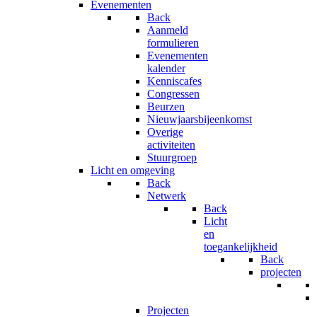
Evenementen
Back
Aanmeld
formulieren
Evenementen
kalender
Kenniscafes
Congressen
Beurzen
Nieuwjaarsbijeenkomst
Overige
activiteiten
Stuurgroep
Licht en omgeving
Back
Netwerk
Back
Licht
en
toegankelijkheid
Back
projecten
Projecten