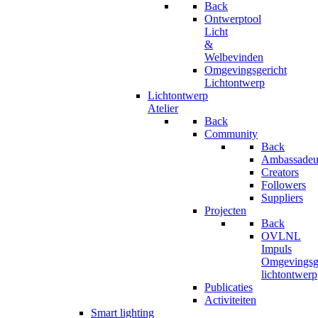
Back
Ontwerptool
Licht
&
Welbevinden
Omgevingsgericht
Lichtontwerp
Lichtontwerp
Atelier
Back
Community
Back
Ambassadeu
Creators
Followers
Suppliers
Projecten
Back
OVLNL
Impuls
Omgevingsge
lichtontwerp
Publicaties
Activiteiten
Smart lighting