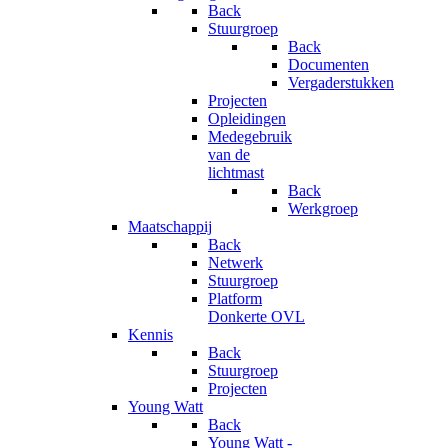
Back
Stuurgroep
Back
Documenten
Vergaderstukken
Projecten
Opleidingen
Medegebruik
van de
lichtmast
Back
Werkgroep
Maatschappij
Back
Netwerk
Stuurgroep
Platform
Donkerte OVL
Kennis
Back
Stuurgroep
Projecten
Young Watt
Back
Young Watt -