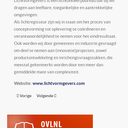
Lichtvormgevers is een lichtontwerpbureau dat bij wil
dragen aan leefbare, toegankelijke en aantrekkelijke
omgevingen.
Als lichtregisseur zijn wij in staat om het proces van
conceptvorming tot oplevering te coördineren en
verantwoordelijkheid te nemen voor het eindresultaat.
Ook worden wij door gemeentes en industrie gevraagd
om deel te nemen aan (innovatie)projecten, zowel
productontwikkeling en inrichtingsvraagstukken, die
meestal gekenmerkt worden door een meer dan
gemiddelde mate van complexiteit.
Website:
www.lichtvormgevers.com
Vorig artikel: LichtNL
Volgende artikel: Light International BV
Vorige
Volgende