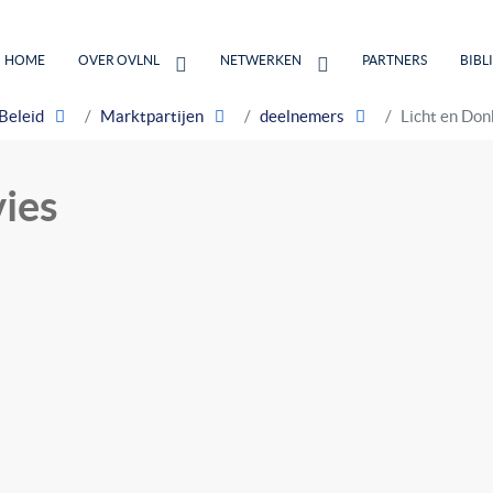
HOME
OVER OVLNL
NETWERKEN
PARTNERS
BIBL
Beleid
Marktpartijen
deelnemers
Licht en Don
ies