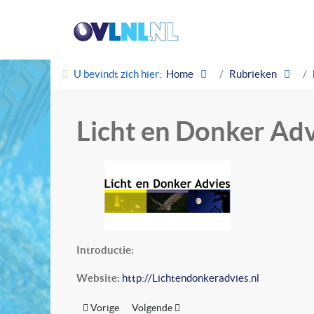
U bevindt zich hier:
Home
Rubrieken
Licht en Donker Adv
Introductie:
Website:
http://Lichtendonkeradvies.nl
Vorig artikel: LEDtechnic
Volgende artikel: LichtNL
Vorige
Volgende