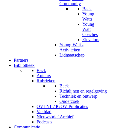
Community
Back
Young
Watts
Young
Watt
Coaches
Elevators
Young Watt -
Activiteiten
Lidmaatschap
Partners
Bibliotheek
Back
Auteurs
Rubrieken
Back
Richtlijnen en regelgeving
Techniek en ontwerp
Onderzoek
OVLNL / IGOV Publicaties
Vakblad
Nieuwsbrief Archief
Podcasts
Communicatie