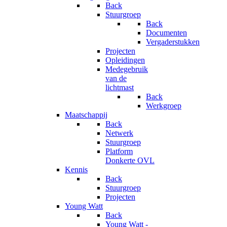
Back
Stuurgroep
Back
Documenten
Vergaderstukken
Projecten
Opleidingen
Medegebruik
van de
lichtmast
Back
Werkgroep
Maatschappij
Back
Netwerk
Stuurgroep
Platform
Donkerte OVL
Kennis
Back
Stuurgroep
Projecten
Young Watt
Back
Young Watt -