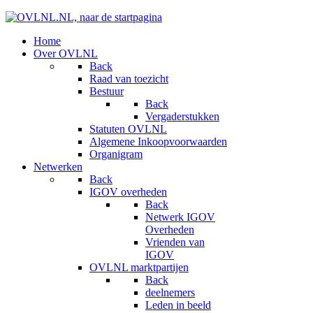
Home
Over OVLNL
Back
Raad van toezicht
Bestuur
Back
Vergaderstukken
Statuten OVLNL
Algemene Inkoopvoorwaarden
Organigram
Netwerken
Back
IGOV overheden
Back
Netwerk IGOV
Overheden
Vrienden van
IGOV
OVLNL marktpartijen
Back
deelnemers
Leden in beeld