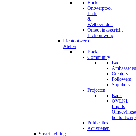
Back
Ontwerptool
Licht
&
Welbevinden
Omgevingsgericht
Lichtontwerp
Lichtontwerp
Atelier
Back
Community
Back
Ambassadeu
Creators
Followers
Suppliers
Projecten
Back
OVLNL
Impuls
Omgevingsge
lichtontwerp
Publicaties
Activiteiten
Smart lighting