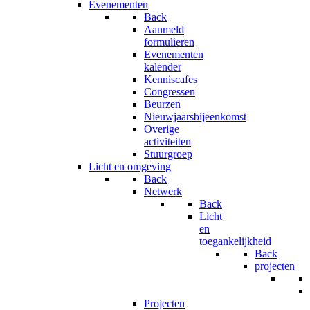
Evenementen
Back
Aanmeld
formulieren
Evenementen
kalender
Kenniscafes
Congressen
Beurzen
Nieuwjaarsbijeenkomst
Overige
activiteiten
Stuurgroep
Licht en omgeving
Back
Netwerk
Back
Licht
en
toegankelijkheid
Back
projecten
Projecten