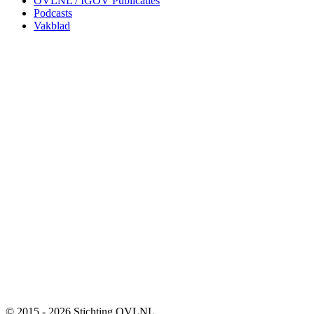
OVLNL / IGOV Publicaties
Podcasts
Vakblad
© 2015 - 2026 Stichting OVLNL