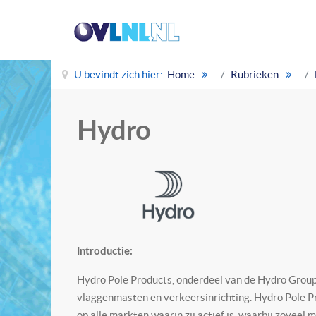
U bevindt zich hier:
Home
Rubrieken
Hydro
Introductie:
Hydro Pole Products, onderdeel van de Hydro Group,
vlaggenmasten en verkeersinrichting. Hydro Pole Pr
op alle markten waarin zij actief is, waarbij zoveel