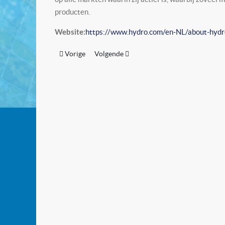
producten.
https://www.hydro.com/en-NL/about-hydr
Website:
Vorig artikel: Holophane Europe
Volgende artikel: Industrielicht B.V.
Vorige
Volgende