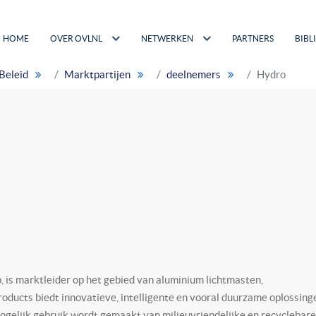
HOME
OVER OVLNL
NETWERKEN
PARTNERS
BIBL
Beleid
Marktpartijen
deelnemers
Hydro
 is marktleider op het gebied van aluminium lichtmasten,
oducts biedt innovatieve, intelligente en vooral duurzame oplossing
 mogelijk gebruik wordt gemaakt van milieuvriendelijke en recyclebare