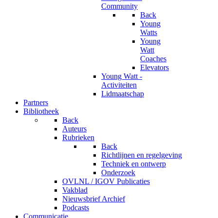
Community
Back
Young
Watts
Young
Watt
Coaches
Elevators
Young Watt -
Activiteiten
Lidmaatschap
Partners
Bibliotheek
Back
Auteurs
Rubrieken
Back
Richtlijnen en regelgeving
Techniek en ontwerp
Onderzoek
OVLNL / IGOV Publicaties
Vakblad
Nieuwsbrief Archief
Podcasts
Communicatie