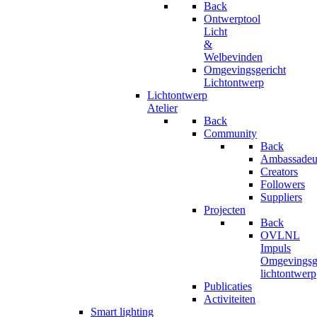
Back
Ontwerptool
Licht
&
Welbevinden
Omgevingsgericht
Lichtontwerp
Lichtontwerp
Atelier
Back
Community
Back
Ambassadeu
Creators
Followers
Suppliers
Projecten
Back
OVLNL
Impuls
Omgevingsge
lichtontwerp
Publicaties
Activiteiten
Smart lighting