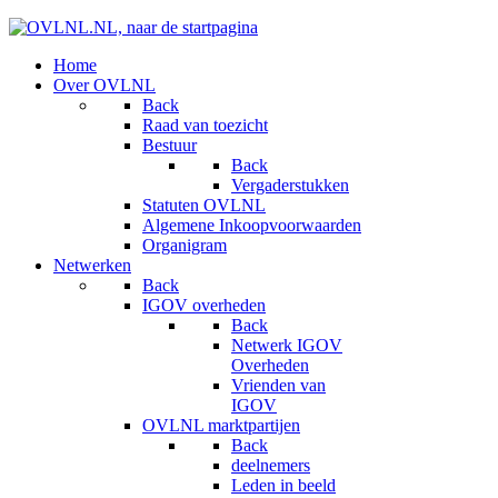
Home
Over OVLNL
Back
Raad van toezicht
Bestuur
Back
Vergaderstukken
Statuten OVLNL
Algemene Inkoopvoorwaarden
Organigram
Netwerken
Back
IGOV overheden
Back
Netwerk IGOV
Overheden
Vrienden van
IGOV
OVLNL marktpartijen
Back
deelnemers
Leden in beeld