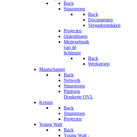
Back
Stuurgroep
Back
Documenten
Vergaderstukken
Projecten
Opleidingen
Medegebruik
van de
lichtmast
Back
Werkgroep
Maatschappij
Back
Netwerk
Stuurgroep
Platform
Donkerte OVL
Kennis
Back
Stuurgroep
Projecten
Young Watt
Back
Young Watt -