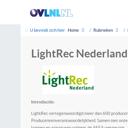
U bevindt zich hier:
Home
Rubrieken
LightRec Nederland 
Introductie:
LightRec vertegenwoordigd meer dan 600 producente
Producentenverantwoordelijkhei
d. Samen met onze
lampen en armaturen volgens de AEEA wetgeving.