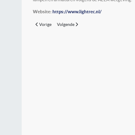
Website:
https://www.lightrec.nl/
Vorig artikel: Koning Willem I College
Volgende artikel: NSVV
Vorige
Volgende