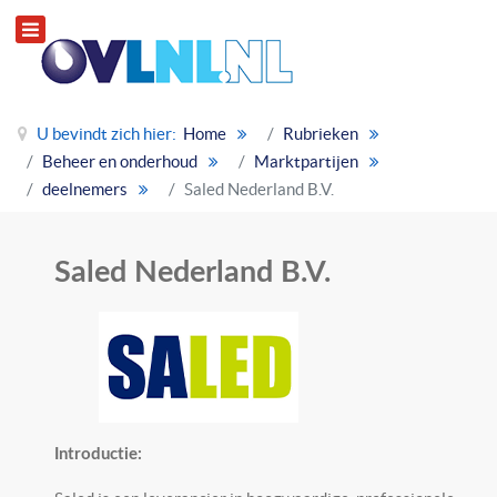
U bevindt zich hier:
Home
Rubrieken
Beheer en onderhoud
Marktpartijen
deelnemers
Saled Nederland B.V.
Saled Nederland B.V.
Introductie: