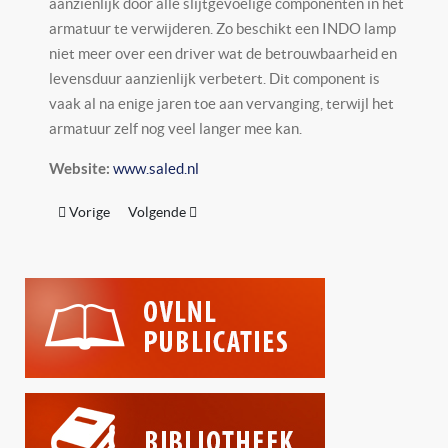
aanzienlijk door alle slijtgevoelige componenten in het
armatuur te verwijderen. Zo beschikt een INDO lamp
niet meer over een driver wat de betrouwbaarheid en
levensduur aanzienlijk verbetert. Dit component is
vaak al na enige jaren toe aan vervanging, terwijl het
armatuur zelf nog veel langer mee kan.
www.saled.nl
Website:
Vorig artikel: Raticos
Volgende artikel: Schréder B.V.
Vorige
Volgende