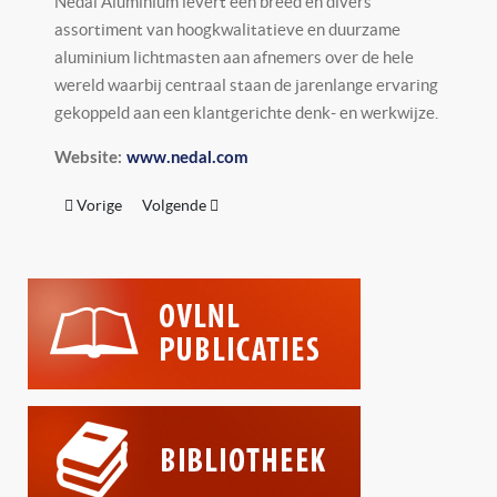
Nedal Aluminium levert een breed en divers
assortiment van hoogkwalitatieve en duurzame
aluminium lichtmasten aan afnemers over de hele
wereld waarbij centraal staan de jarenlange ervaring
gekoppeld aan een klantgerichte denk- en werkwijze.
Website:
www.nedal.com
Vorig artikel: Montad Elektrotechnisch Adviesbureau BV
Volgende artikel: Nedelko
Vorige
Volgende