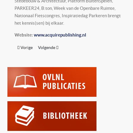
Stedebouw & Architectuur, Platform BuitenSpelen,
PARKEER24, B:ton, Week van de Openbare Ruimte,
Nationaal Fietscongres, Inspiratiedag Parkeren brengt
het kennis(sen) bij elkaar.
Website:
www.acquirepublishing.nl
Vorig artikel: TKF
Volgende artikel: Atelier LEK
Vorige
Volgende