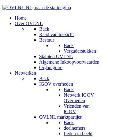
Home
Over OVLNL
Back
Raad van toezicht
Bestuur
Back
Vergaderstukken
Statuten OVLNL
Algemene Inkoopvoorwaarden
Organigram
Netwerken
Back
IGOV overheden
Back
Netwerk IGOV
Overheden
Vrienden van
IGOV
OVLNL marktpartijen
Back
deelnemers
Leden in beeld