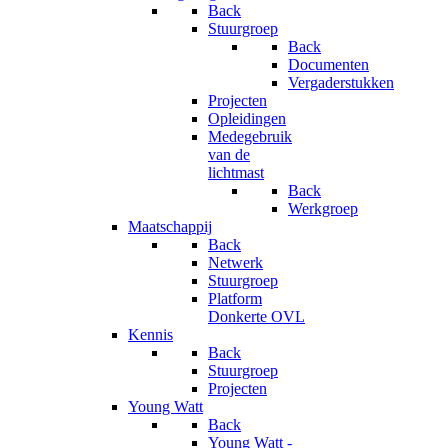
Back
Stuurgroep
Back
Documenten
Vergaderstukken
Projecten
Opleidingen
Medegebruik
van de
lichtmast
Back
Werkgroep
Maatschappij
Back
Netwerk
Stuurgroep
Platform
Donkerte OVL
Kennis
Back
Stuurgroep
Projecten
Young Watt
Back
Young Watt -