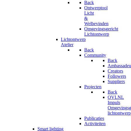
Back
Ontwerptool
Licht
&
Welbevinden
Omgevingsgericht
Lichtontwerp
Lichtontwerp
Atelier
Back
Community
Back
Ambassadeu
Creators
Followers
Suppliers
Projecten
Back
OVLNL
Impuls
Omgevingsge
lichtontwerp
Publicaties
Activiteiten
Smart lighting