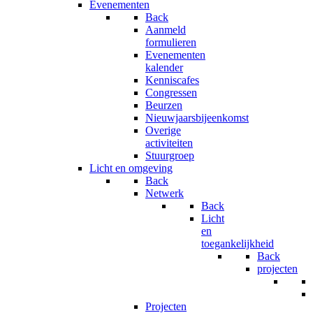
Evenementen
Back
Aanmeld
formulieren
Evenementen
kalender
Kenniscafes
Congressen
Beurzen
Nieuwjaarsbijeenkomst
Overige
activiteiten
Stuurgroep
Licht en omgeving
Back
Netwerk
Back
Licht
en
toegankelijkheid
Back
projecten
Projecten