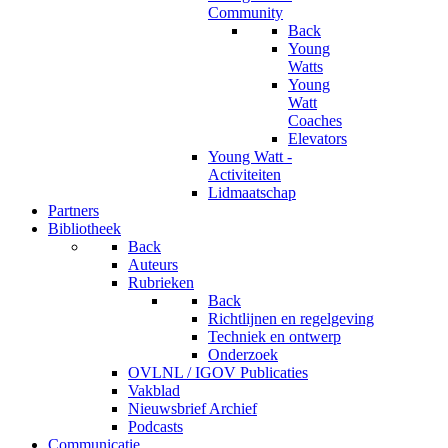
Community
Back
Young
Watts
Young
Watt
Coaches
Elevators
Young Watt -
Activiteiten
Lidmaatschap
Partners
Bibliotheek
Back
Auteurs
Rubrieken
Back
Richtlijnen en regelgeving
Techniek en ontwerp
Onderzoek
OVLNL / IGOV Publicaties
Vakblad
Nieuwsbrief Archief
Podcasts
Communicatie