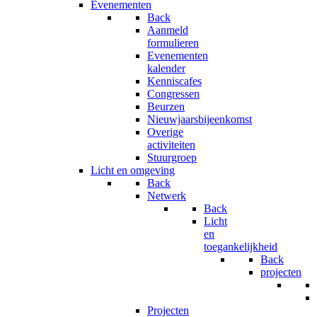
Evenementen
Back
Aanmeld
formulieren
Evenementen
kalender
Kenniscafes
Congressen
Beurzen
Nieuwjaarsbijeenkomst
Overige
activiteiten
Stuurgroep
Licht en omgeving
Back
Netwerk
Back
Licht
en
toegankelijkheid
Back
projecten
Projecten