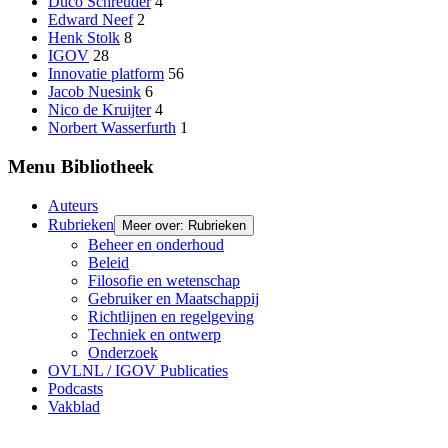
Duco Schreuder
4
Edward Neef
2
Henk Stolk
8
IGOV
28
Innovatie platform
56
Jacob Nuesink
6
Nico de Kruijter
4
Norbert Wasserfurth
1
Menu Bibliotheek
Auteurs
Rubrieken
Meer over: Rubrieken
Beheer en onderhoud
Beleid
Filosofie en wetenschap
Gebruiker en Maatschappij
Richtlijnen en regelgeving
Techniek en ontwerp
Onderzoek
OVLNL / IGOV Publicaties
Podcasts
Vakblad