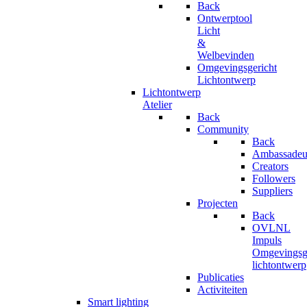
Back
Ontwerptool
Licht
&
Welbevinden
Omgevingsgericht
Lichtontwerp
Lichtontwerp
Atelier
Back
Community
Back
Ambassadeu
Creators
Followers
Suppliers
Projecten
Back
OVLNL
Impuls
Omgevingsge
lichtontwerp
Publicaties
Activiteiten
Smart lighting