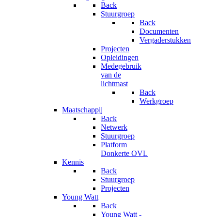
Back
Stuurgroep
Back
Documenten
Vergaderstukken
Projecten
Opleidingen
Medegebruik
van de
lichtmast
Back
Werkgroep
Maatschappij
Back
Netwerk
Stuurgroep
Platform
Donkerte OVL
Kennis
Back
Stuurgroep
Projecten
Young Watt
Back
Young Watt -