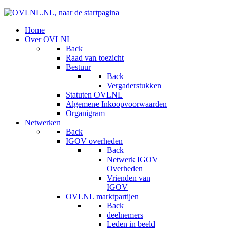
Home
Over OVLNL
Back
Raad van toezicht
Bestuur
Back
Vergaderstukken
Statuten OVLNL
Algemene Inkoopvoorwaarden
Organigram
Netwerken
Back
IGOV overheden
Back
Netwerk IGOV
Overheden
Vrienden van
IGOV
OVLNL marktpartijen
Back
deelnemers
Leden in beeld