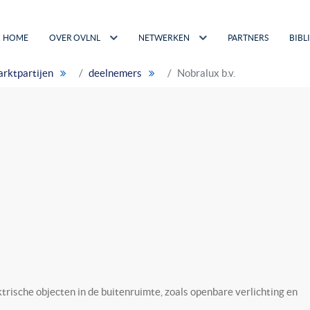
HOME
OVER OVLNL
NETWERKEN
PARTNERS
BIBL
rktpartijen
deelnemers
Nobralux b.v.
trische objecten in de buitenruimte, zoals openbare verlichting en