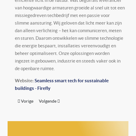
efficiënte licht in de natuur. Wat begon als leverancier
van hoogwaardige armaturen groeide al snel uit tot een
missiegedreven techbedrijf met een passie voor
slimme aansturing. Wij geloven dat licht meer kan zijn
dan alleen verlichting – het kan communiceren, meten
en sturen. Daarom ontwikkelen we slimme technologie
die energie bespaart, installaties vereenvoudigt en
beheer optimaliseert. Onze oplossingen worden
ingezet in gebouwen, industrie en steeds vaker ook in
de openbare ruimte.
Website:
Seamless smart tech for sustainable
buildings - Firefly
Vorig artikel: Fonroche Lighting
Volgende artikel: Intemo
Vorige
Volgende