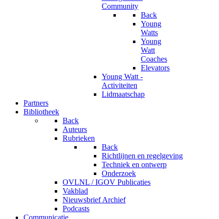
Community
Back
Young
Watts
Young
Watt
Coaches
Elevators
Young Watt -
Activiteiten
Lidmaatschap
Partners
Bibliotheek
Back
Auteurs
Rubrieken
Back
Richtlijnen en regelgeving
Techniek en ontwerp
Onderzoek
OVLNL / IGOV Publicaties
Vakblad
Nieuwsbrief Archief
Podcasts
Communicatie