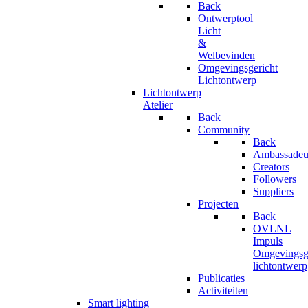
Back
Ontwerptool
Licht
&
Welbevinden
Omgevingsgericht
Lichtontwerp
Lichtontwerp
Atelier
Back
Community
Back
Ambassadeu
Creators
Followers
Suppliers
Projecten
Back
OVLNL
Impuls
Omgevingsge
lichtontwerp
Publicaties
Activiteiten
Smart lighting