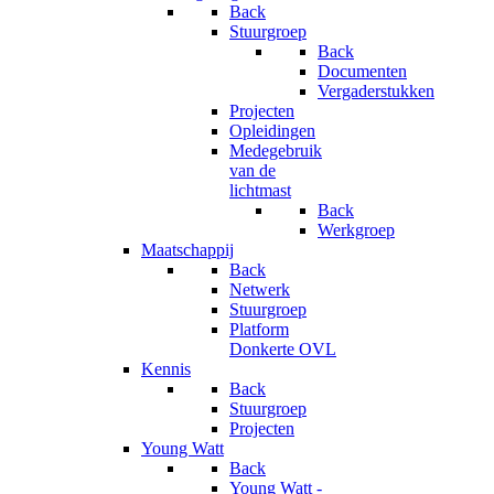
Back
Stuurgroep
Back
Documenten
Vergaderstukken
Projecten
Opleidingen
Medegebruik
van de
lichtmast
Back
Werkgroep
Maatschappij
Back
Netwerk
Stuurgroep
Platform
Donkerte OVL
Kennis
Back
Stuurgroep
Projecten
Young Watt
Back
Young Watt -