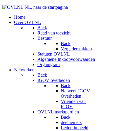
Home
Over OVLNL
Back
Raad van toezicht
Bestuur
Back
Vergaderstukken
Statuten OVLNL
Algemene Inkoopvoorwaarden
Organigram
Netwerken
Back
IGOV overheden
Back
Netwerk IGOV
Overheden
Vrienden van
IGOV
OVLNL marktpartijen
Back
deelnemers
Leden in beeld