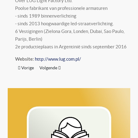
Over LUG Light Factory Ltd.
Poolse fabrikant van professionele armaturen
- sinds 1989 binnenverlichting
- sinds 2013 hoogwaardige led-straatverlichting.
6 Vestigingen (Zielona Gora, Londen, Dubai, Sao Paulo,
Parijs, Berlin)
2e productieplaats in Argentinië sinds september 2016
http://www.lug.com.pl/
Website:
Vorig artikel: Lightwell B.V.
Volgende artikel: Luminext BV
Vorige
Volgende