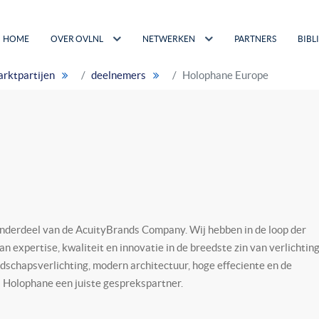
HOME
OVER OVLNL
NETWERKEN
PARTNERS
BIBL
rktpartijen
deelnemers
Holophane Europe
onderdeel van de AcuityBrands Company. Wij hebben in de loop der
 expertise, kwaliteit en innovatie in de breedste zin van verlichting
dschapsverlichting, modern architectuur, hoge effeciente en de
 Holophane een juiste gesprekspartner.