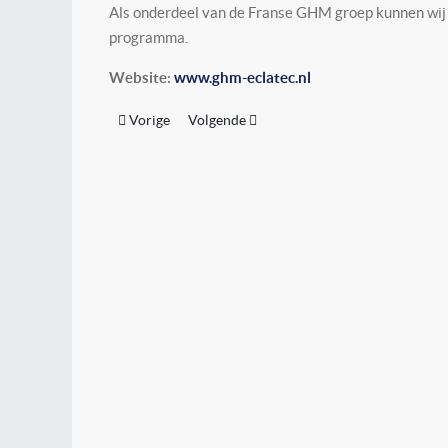
Als onderdeel van de Franse GHM groep kunnen wij p
programma.
Website:
www.ghm-eclatec.nl
Vorig artikel: ELEQ
Volgende artikel: GVR-coating
Vorige
Volgende