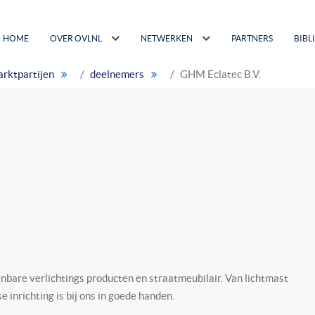
HOME
OVER OVLNL
NETWERKEN
PARTNERS
BIBL
rktpartijen
deelnemers
GHM Eclatec B.V.
nbare verlichtings producten en straatmeubilair. Van lichtmast
 inrichting is bij ons in goede handen.