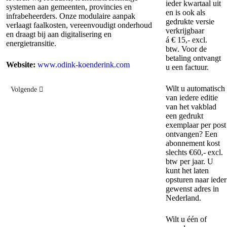
ieder kwartaal uit
systemen aan gemeenten, provincies en
en is ook als
infrabeheerders. Onze modulaire aanpak
gedrukte versie
verlaagt faalkosten, vereenvoudigt onderhoud
verkrijgbaar
en draagt bij aan digitalisering en
á € 15,- excl.
energietransitie.
btw. Voor de
betaling ontvangt
Website:
www.odink-koenderink.com
u een factuur.
Wilt u automatisch
Volgende artikel: Litecert
Volgende
van iedere editie
van het vakblad
een gedrukt
exemplaar per post
ontvangen? Een
abonnement kost
slechts €60,- excl.
btw per jaar. U
kunt het laten
opsturen naar ieder
gewenst adres in
Nederland.
Wilt u één of