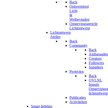
Back
Ontwerptool
Licht
&
Welbevinden
Omgevingsgericht
Lichtontwerp
Lichtontwerp
Atelier
Back
Community
Back
Ambassadeu
Creators
Followers
Suppliers
Projecten
Back
OVLNL
Impuls
Omgevingsge
lichtontwerp
Publicaties
Activiteiten
Smart lighting