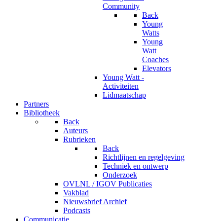
Community
Back
Young
Watts
Young
Watt
Coaches
Elevators
Young Watt -
Activiteiten
Lidmaatschap
Partners
Bibliotheek
Back
Auteurs
Rubrieken
Back
Richtlijnen en regelgeving
Techniek en ontwerp
Onderzoek
OVLNL / IGOV Publicaties
Vakblad
Nieuwsbrief Archief
Podcasts
Communicatie