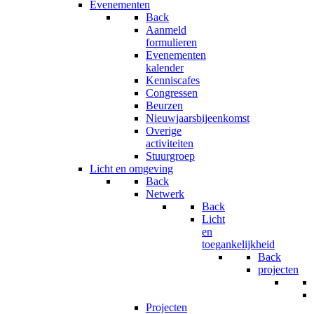
Evenementen
Back
Aanmeld
formulieren
Evenementen
kalender
Kenniscafes
Congressen
Beurzen
Nieuwjaarsbijeenkomst
Overige
activiteiten
Stuurgroep
Licht en omgeving
Back
Netwerk
Back
Licht
en
toegankelijkheid
Back
projecten
Projecten