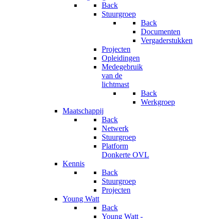
Back
Stuurgroep
Back
Documenten
Vergaderstukken
Projecten
Opleidingen
Medegebruik
van de
lichtmast
Back
Werkgroep
Maatschappij
Back
Netwerk
Stuurgroep
Platform
Donkerte OVL
Kennis
Back
Stuurgroep
Projecten
Young Watt
Back
Young Watt -