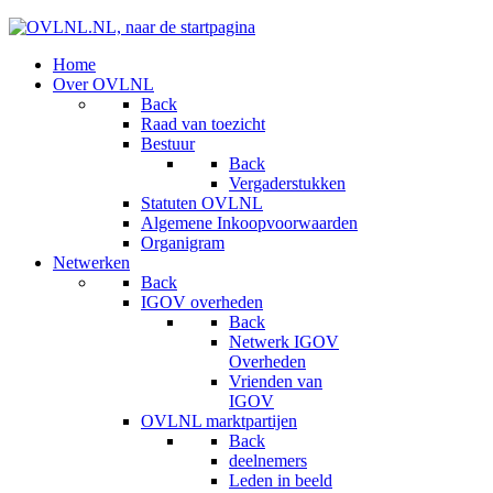
Home
Over OVLNL
Back
Raad van toezicht
Bestuur
Back
Vergaderstukken
Statuten OVLNL
Algemene Inkoopvoorwaarden
Organigram
Netwerken
Back
IGOV overheden
Back
Netwerk IGOV
Overheden
Vrienden van
IGOV
OVLNL marktpartijen
Back
deelnemers
Leden in beeld