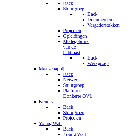
Back
Stuurgroep
Back
Documenten
Vergaderstukken
Projecten
Opleidingen
Medegebruik
van de
lichtmast
Back
Werkgroep
Maatschappij
Back
Netwerk
Stuurgroep
Platform
Donkerte OVL
Kennis
Back
Stuurgroep
Projecten
Young Watt
Back
Young Watt -