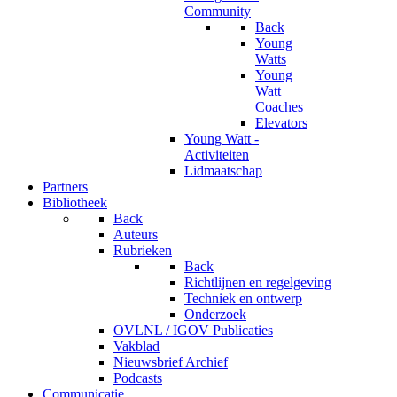
Community
Back
Young
Watts
Young
Watt
Coaches
Elevators
Young Watt -
Activiteiten
Lidmaatschap
Partners
Bibliotheek
Back
Auteurs
Rubrieken
Back
Richtlijnen en regelgeving
Techniek en ontwerp
Onderzoek
OVLNL / IGOV Publicaties
Vakblad
Nieuwsbrief Archief
Podcasts
Communicatie