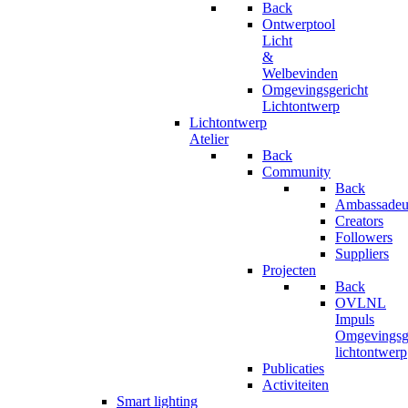
Back
Ontwerptool
Licht
&
Welbevinden
Omgevingsgericht
Lichtontwerp
Lichtontwerp
Atelier
Back
Community
Back
Ambassadeu
Creators
Followers
Suppliers
Projecten
Back
OVLNL
Impuls
Omgevingsge
lichtontwerp
Publicaties
Activiteiten
Smart lighting