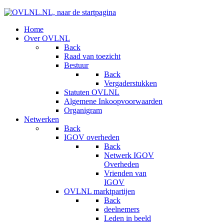
Home
Over OVLNL
Back
Raad van toezicht
Bestuur
Back
Vergaderstukken
Statuten OVLNL
Algemene Inkoopvoorwaarden
Organigram
Netwerken
Back
IGOV overheden
Back
Netwerk IGOV
Overheden
Vrienden van
IGOV
OVLNL marktpartijen
Back
deelnemers
Leden in beeld