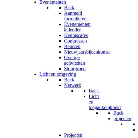
Evenementen
Back
Aanmeld
formulieren
Evenementen
kalender
Kenniscafes
Congressen
Beurzen
Nieuwjaarsbijeenkomst
Overige
activiteiten
Stuurgroep
Licht en omgeving
Back
Netwerk
Back
Licht
en
toegankelijkheid
Back
projecten
Projecten