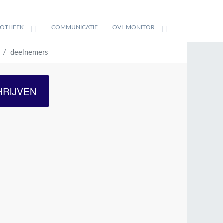
IOTHEEK
COMMUNICATIE
OVL MONITOR
deelnemers
HRIJVEN