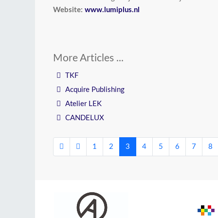
Website:
www.lumiplus.nl
TKF
Acquire Publishing
Atelier LEK
CANDELUX
1
2
3
4
5
6
7
8