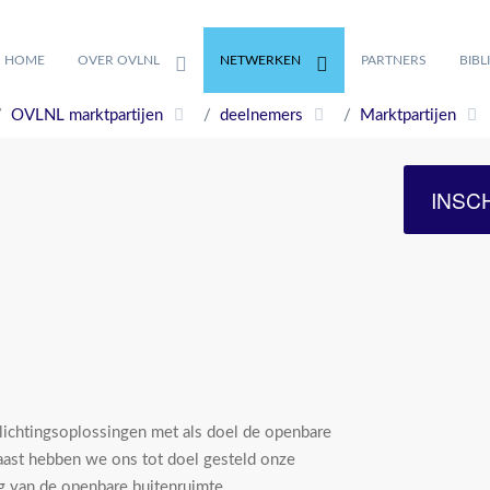
HOME
OVER OVLNL
NETWERKEN
PARTNERS
BIBL
OVLNL marktpartijen
deelnemers
Marktpartijen
INSC
erlichtingsoplossingen met als doel de openbare
naast hebben we ons tot doel gesteld onze
g van de openbare buitenruimte.