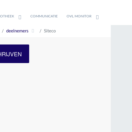
IOTHEEK
COMMUNICATIE
OVL MONITOR
deelnemers
Siteco
HRIJVEN