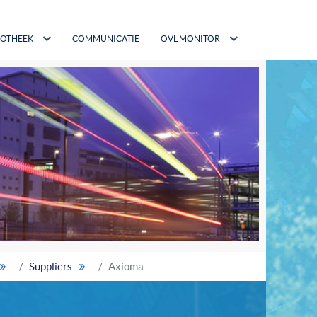
IOTHEEK
COMMUNICATIE
OVL MONITOR
Suppliers
Axioma