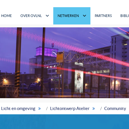
HOME
OVER OVLNL
NETWERKEN
PARTNERS
BIBL
Licht en omgeving
Lichtontwerp Atelier
Community